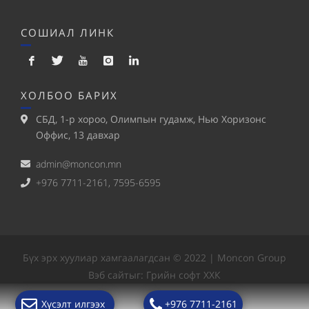
СОШИАЛ ЛИНК
ХОЛБОО БАРИХ
СБД, 1-р хороо, Олимпын гудамж, Нью Хоризонс
Оффис, 13 давхар
admin@moncon.mn
+976 7711-2161, 7595-6595
Бүх эрх хуулиар хамгаалагдсан © 2022 | Moncon Group
Вэб сайт
ыг:
Грийн софт ХХК
Хүсэлт илгээх
+976 7711-2161
Дуудлагын төв