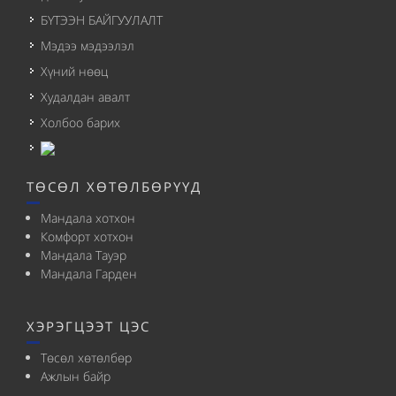
БҮТЭЭН БАЙГУУЛАЛТ
Мэдээ мэдээлэл
Хүний нөөц
Худалдан авалт
Холбоо барих
ТӨСӨЛ ХӨТӨЛБӨРҮҮД
Мандала хотхон
Комфорт хотхон
Мандала Тауэр
Мандала Гарден
ХЭРЭГЦЭЭТ ЦЭС
Төсөл хөтөлбөр
Ажлын байр