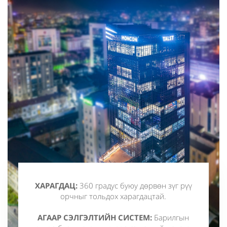
ХАРАГДАЦ:
360 градус буюу дөрвөн зүг рүү
орчныг тольдох харагдацтай.
АГААР СЭЛГЭЛТИЙН СИСТЕМ:
Барилгын