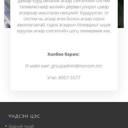
давхар бүрд механик агаар сэлгэлтийн систем
төлөвлөснөөр жилийн дөрвөн улирал цэвэр
агаараар амьсгалах нөхцлийг бүрдүүлсэн. Уг
систем нь агаар өгөх болон агаар сорох
ажиллагаатай, гадна агаарын бохирдлыг шүүж
оруулах агаар сэлгэлтийн цогц төхөөрөмж юм.
Холбоо барих:
И-мэйл хаяг:
groupadmin@moncon.mn
Утас: 8007-5577
ҮНДСЭН ЦЭС
Бидний тухай