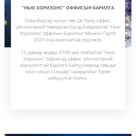
“НЬЮ ХОРИЗОНС” ОФФИСЫН БАРИЛГА
Улаанбаатар хотын төв цэг буюу оффис,
үйлчилгээний төвлөрсөн бүсэд байрлалтай “Нью
Хоризонс” оффисын барилгыг Монкон Групп
2020 онд ашиглалтад оруулжээ.
15 давхар өндөр, 8700 мкв талбайтай "Нью
Хоризонс" барилгад оффис, үйлчилгээний
зориулалттай барилга байгууламжид тавьдаг
олон улсын стандарт шаардлагыг бүрэн
нийцүүлсэн байна.