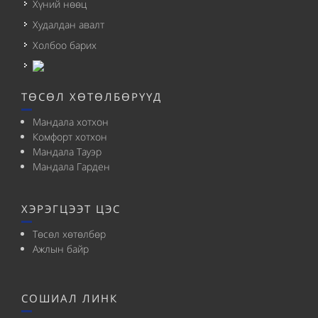
Хүний нөөц
Худалдан авалт
Холбоо барих
ТӨСӨЛ ХӨТӨЛБӨРҮҮД
Мандала хотхон
Комфорт хотхон
Мандала Тауэр
Мандала Гарден
ХЭРЭГЦЭЭТ ЦЭС
Төсөл хөтөлбөр
Ажлын байр
СОШИАЛ ЛИНК