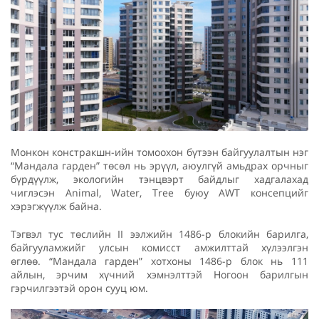
Монкон констракшн-ийн томоохон бүтээн байгуулалтын нэг
“Мандала гарден” төсөл нь эрүүл, аюулгүй амьдрах орчныг
бүрдүүлж, экологийн тэнцвэрт байдлыг хадгалахад
чиглэсэн Animal, Water, Tree буюу AWT консепцийг
хэрэгжүүлж байна.
Тэгвэл тус төслийн II ээлжийн 1486-р блокийн барилга,
байгууламжийг улсын комисст амжилттай хүлээлгэн
өглөө. “Мандала гарден” хотхоны 1486-р блок нь 111
айлын, эрчим хүчний хэмнэлттэй Ногоон барилгын
гэрчилгээтэй орон сууц юм.