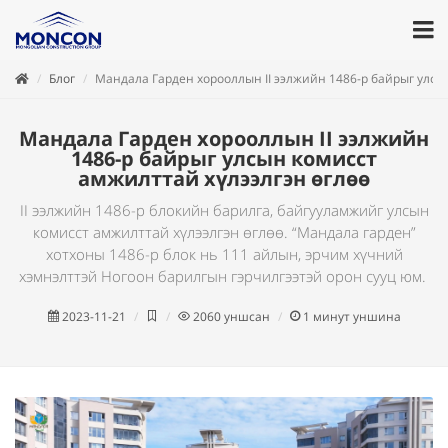
Блог
Мандала Гарден хорооллын II ээлжийн 1486-р байрыг улсы
Мандала Гарден хорооллын II ээлжийн
1486-р байрыг улсын комисст
амжилттай хүлээлгэн өглөө
II ээлжийн 1486-р блокийн барилга, байгууламжийг улсын
комисст амжилттай хүлээлгэн өглөө. “Мандала гарден”
хотхоны 1486-р блок нь 111 айлын, эрчим хүчний
хэмнэлттэй Ногоон барилгын гэрчилгээтэй орон сууц юм.
2023-11-21
2060
уншсан
1
минут уншина