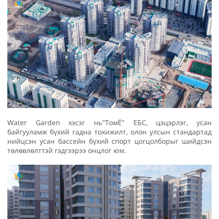
Water Garden хэсэг нь"ТомЁ" ЕБС, цэцэрлэг, усан
байгууламж бүхий гадна тохижилт, олон улсын стандартад
нийцсэн усан бассейн бүхий спорт цогцолборыг шийдсэн
төлөвлөлттэй гэдгээрээ онцлог юм.