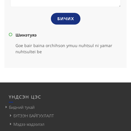
БИЧИХ
Шинэтуяэ
Goe bair baina orchihson ymuu nuhtsul ni yamar
nuhtsultei be
ҮНДСЭН ЦЭС
Бидний тухай
БҮТЭЭН БАЙГУУЛАЛТ
Мэдээ мэдээлэл