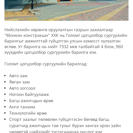
Нийслэлийн хөрөнгө оруулалтын газрын захиалгаар
"Монкон констракшн" ХХК нь Голомт цогцолбор сургуулийн
барилгыг амжилттай гүйцэтгэн улсын комисст хүлээлгэн
өглөө. Уг барилга нь нийт 7332 мкв талбайтай 4 блок, 960
хүүхдийн цогцолбор сургуулийн барилга юм.
Голомт цогцолбор сургуулийн барилгад:
Авто зам
Явган зам
Авто зогсоол
Ногоон байгууламж
Багш ажилчдын өрөө
Анги танхим
Технологийн өрөө
Спорт заалыг төлөвлөн гүйцэтгэсэн бөгөөд багш,
сурагчид ажилчдын тав тухыг бүрэн хангах орон зайн
чөлөөтэй шийдлийг тусгаснаараа онцлог юм.