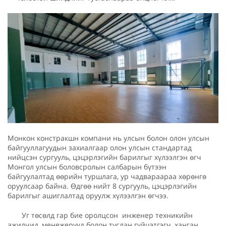
Монкон констракшн компани нь улсын болон олон улсын
байгууллагуудын захиалгаар олон улсын стандартад
нийцсэн сургууль, цэцэрлэгийн барилгыг хүлээлгэн өгч
Монгол улсын боловсролын салбарын бүтээн
байгуулалтад өөрийн туршлага, ур чадвараараа хөрөнгө
оруулсаар байна. Өдгөө нийт 8 сургууль, цэцэрлэгийн
барилгыг ашиглалтад оруулж хүлээлгэн өгчээ.
Уг төсөлд гар бие оролцсон инженер техникийн
ажилчид, менежерүүд болон туслан гүйцэтгэгч, ханган