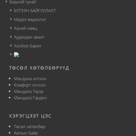
Бидний тухай
БҮТЭЭН БАЙГУУЛАЛТ
Мэдээ мэдээлэл
Хүний нөөц
Худалдан авалт
Холбоо барих
ТӨСӨЛ ХӨТӨЛБӨРҮҮД
Мандала хотхон
Комфорт хотхон
Мандала Тауэр
Мандала Гарден
ХЭРЭГЦЭЭТ ЦЭС
Төсөл хөтөлбөр
Ажлын байр