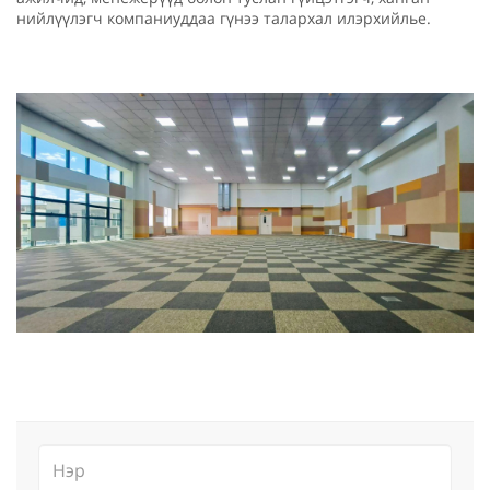
нийлүүлэгч компаниуддаа гүнээ талархал илэрхийлье.