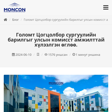
Блог
Голомт Цогцолбор сургуулийн барилгыг улсын комисст амж
Голомт Цогцолбор сургуулийн
барилгыг улсын комисст амжилттай
хүлээлгэн өглөө.
2024-06-10
1576
уншсан
1
минут уншина