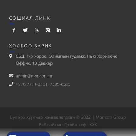
СОШИАЛ ЛИНК
ХОЛБОО БАРИХ
СБД, 1-р хороо, Олимпын гудамж, Нью Хоризонс
Оффис, 13 давхар
admin@moncon.mn
+976 7711-2161, 7595-6595
Бүх эрх хуулиар хамгаалагдсан © 2022 | Moncon Group
Вэб сайт
ыг:
Грийн софт ХХК